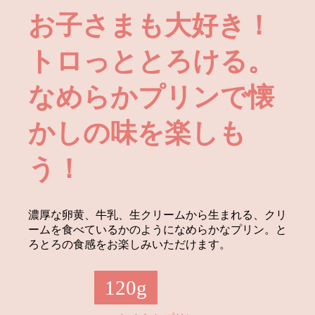
2021.09.08
秋期限定「モンブランプリン」9月
お子さまも大好き！
16日発売
2021.08.02
夏季限定「果実ももプリン」8月4日
トロっととろける。
発売
なめらかプリンで懐
2021.06.15
6月16日より夏季限定商品「夏の王
様すいかプリン」「果実ももプリ
ン」順次発売
かしの味を楽しも
2021.06.10
レトロプリンの購入制限について
う！
2021.05.21
営業時間変更についてのお知らせ
2021.05.03
営業再開についてのお知らせ
濃厚な卵黄、牛乳、生クリームから生まれる、クリ
ームを食べているかのようになめらかなプリン。と
ろとろの食感をお楽しみいただけます。
120g