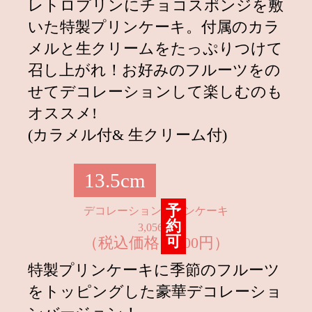
レトロプリンにチョコスポンジを敷
2022.08.31
皮ごとジューシー！シャインマスカ
いた特製プリンケーキ。付属のカラ
ットプリン発売！
メルと生クリームをたっぷりつけて
2022.08.29
【さんちか店】バケツdeレトロプリ
召し上がれ！お好みのフルーツをの
ンの販売を開始！
せてデコレーションして楽しむのも
2022.07.27
オススメ!
【最大サイズ】
バケツdeレトロプリ
ン＆【夏季限定商品】果実ももプリ
(カラメル付& 生クリーム付)
ン 8月2日(火)より２種同時発売
2022.07.27
8月2日(火)よりオンランショップに
13.5cm
て「まるごといちごプリン」再販決
定！
予
デコレーションプリンケーキ
約
2022.07.27
【大好評】お中元セットのご注文は
3,056円
可
（税込価格 3,300円）
8月10日(水)まで！
特製プリンケーキに季節のフルーツ
2022.06.29
【夏限定商品】
プリン・ア・ラ・モ
ード＆生杏仁プリン7月1日（金）2
をトッピングした豪華デコレーショ
種同時発売！