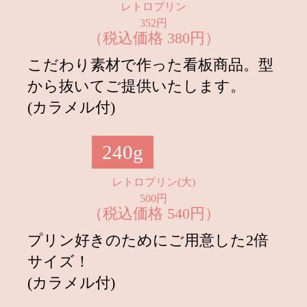
レトロプリン
2023.04.26
【5月13日(土)・14日(日) 2日間だけ
352円
の限定販売】母の日限定レトロプリ
（税込価格 380円）
ン特大！
こだわり素材で作った看板商品。型
2023.04.26
【オンラインショップ限定販売】バ
から抜いてご提供いたします。
ケツdeレトロプリンに母の日限定デ
コレーションセットが登場！
(カラメル付)
2023.03.29
レトロプリンロール3月30日(木)発
売！
240g
2023.03.16
とちおとめ苺のクリームプリン発
レトロプリン(大)
売！
500円
（税込価格 540円）
2023.02.21
3月2日・3日限定発売！ひなまつり
プリンケーキのご予約開始！
プリン好きのためにご用意した2倍
サイズ！
2023.01.25
2023年2月1日より【3日間限定】恵
方プリンロール販売！
(カラメル付)
2023.01.11
1月24日よりフォンダンショコラプ