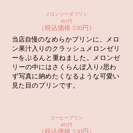
2025.09.15
9月15日より秋の味覚を楽しめる
『シャインマスカットプリン』が今
年も登場！
メロンソーダプリン
491円
2025.09.01
9月1日よりプリン屋さんのエッグタ
（税込価格 530円）
ルト『かぼちゃ』が期間限定で登
当店自慢のなめらかプリンに、メロ
場！
ン果汁入りのクラッシュメロンゼリ
2025.08.25
商品価格改定のお知らせ
ーをぷるんと重ねました。メロンゼ
2025.07.01
【夏のおいしさ閉じ込めました！】
リーの中にはさくらんぼ入り♪思わ
夏の王様すいかプリン&果実ももプ
ず写真に納めたくなるような可愛い
リン同時発売！
見た目のプリンです。
2025.06.01
6月1日よりプリン・ア・ラ・モード
が今年も登場！
2025.05.15
5月15日より抹茶のなめらかプリン
が今年も登場！
コーヒープリン
491円
2025.04.30
【ご予約受付中！】5月10日・11日
（税込価格 530円）
限定発売！母の日限定特大プリン販