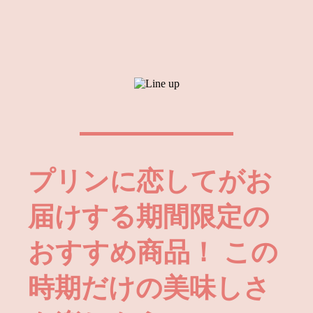
発売！『ウイスキープリン』新登
場！
2026.06.04
さっぱりさわやか！レモンのエッグ
タルト新発売！
2026.06.01
プリンに恋して夏の定番！『プリ
ン・ア・ラ・モード』、『アルフォ
ンソマンゴープリン』が今年も登
場！」
2026.05.01
5月1日より『宇治抹茶のプリン』が
プリンに恋してがお
リニューアルして登場！！
届けする期間限定の
2026.04.24
【ご予約受付中！】5月9日・10日限
定販売！母の日特大プリン販売！
おすすめ商品！
この
2026.04.15
【プリンに恋して】はおかげさまで
5周年を迎えました。今後とも変わ
時期だけの美味しさ
らぬご愛顧のほど何卒よろしくお願
いいたします。