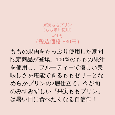
2026.01.15
毎年大人気のフォンダンショコラプ
リンが今年も登場！
2025.12.26
年末年始の営業時間のお知らせ
果実ももプリン
2025.12.01
（もも果汁使用）
【3日間限定販売】クリスマスプリ
ンケーキの予約を開始いたします。
491円
（税込価格 530円）
2025.12.01
苺のプリン2種&新作『塩キャラメ
ももの果肉をたっぷり使用した期間
ルプリン』同時発売！
限定商品が登場。100％のももの果汁
2025.11.21
【インスタグラム】公式アカウン
を使用し、フルーティーで優しい美
ト、始めました！
味しさを堪能できるももゼリーとな
2025.11.01
1ヶ月限定販売！『絞りモンブラン
めらかプリンの2層仕立て。今が旬
プリン』が今年も登場！
のみずみずしい『果実ももプリン』
2025.10.01
【食欲の秋！】秋限定プリン2種&
は暑い日に食べたくなる自信作！
新作『ダルゴナコーヒープリン』同
時発売！