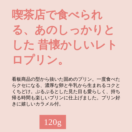
ンケーキの予約を開始いたします。
喫茶店で食べられ
2023.12.01
【期間限定】いちごのレトロプリン
＆いちごピスタチオプリンが登場！
る、あのしっかりと
2023.10.17
10月21日より新商品『プリン屋さん
のエッグタルト』を販売いたしま
した
昔懐かしいレト
す。
ロプリン。
2023.09.01
【秋が来た!!】秋のごちそうを詰め
込んだ限定商品が3品同時発売！
2023.06.20
【夏の美味しさ閉じ込めました！】
看板商品の型から抜いた固めのプリン。一度食べた
夏の王様すいかプリン＆果実ももプ
らクセになる、濃厚な卵と牛乳から生まれるコクと
リン同時発売！
くちどけ。ぷるぷるとした見た目も愛らしく、持ち
帰る時間も楽しいプリンに仕上げました。プリン好
2023.06.01
【なめらかプリンの新作】抹茶のな
きに嬉しいカラメル付。
めらかプリン発売！
120g
2023.05.18
【フルーツたっぷり！】プリン・
ア・ラ・モード発売！