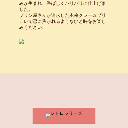
みが生まれ、香ばしくパリパリに仕上げま
2024.04.24
【ご予約受付中！】5月11日・12日
した。
限定発売！母の日限定特大プリン販
プリン屋さんが追求した本格クレームブリ
売！
ュレで恋に焦がれるようなひと時をお楽し
みください。
2024.04.01
4月1日よりレトロプリンロールを販
売開始！
2024.02.13
2月15日よりいちごのクリームプリ
ンを販売開始！
2024.02.13
【ご予約受付中！】3月2日・3日販
売開始！ひなまつりプリンケーキ販
売！
2024.01.31
2月1日よりフォンダンショコラプリ
ンを販売開始！
2024.01.31
【ご予約受付中！】2月2日・3日限
定販売！恵方プリンロール販売！
2023.12.01
【毎年大人気！】クリスマス・プリ