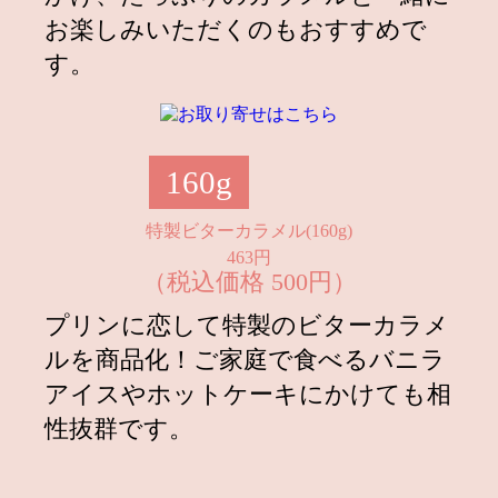
定商品『まるごと苺プリン』発売！
お楽しみいただくのもおすすめで
す。
2022.03.23
【春限定】とちおとめ苺のクリーム
プリン新発売！
2022.02.23
2022.02.22 Online shopにて一時的に
クレジットカード決済ができない不
160g
具合が発生いたしました。ご不便を
おかけいたしまして誠に申し訳ござ
特製ビターカラメル(160g)
いませんでした。
463円
2022.02.21
（税込価格 500円）
2月22日より『プリンに恋して オン
ラインショップ』オープン！
プリンに恋して特製のビターカラメ
2022.01.26
2月1日より新商品「フォンダンショ
ルを商品化！ご家庭で食べるバニラ
コラプリン」Esola池袋店限定で販
アイスやホットケーキにかけても相
売
性抜群です。
2022.01.17
2022年1月17日日本テレビ「ZIP!」
で紹介されました