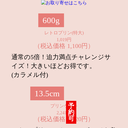
リンを販売開始！
2022.11.23
2022年11月28日より【数量限定】ク
600g
リスマス・プリンケーキのご予約開
始！
レトロプリン(特大)
1,019円
2022.11.07
【オンラインショップ】お歳暮ギフ
（税込価格 1,100円）
ト4種が発売！
通常の5倍！迫力満点チャレンジサ
2022.09.21
ハロウィンにおすすめ！バケツdeか
イズ！大きいほどお得です。
ぼちゃプリン＆かぼちゃのレトロプ
リン発売！
(カラメル付)
2022.09.07
【オンラインショップ】9月9日より
秋限定のセットが発売！
13.5cm
2022.09.07
【秋が来た！】栗の美味しさを詰め
予
プリンケーキ
込んだ限定商品2種発売！
約
2,241円
可
（税込価格 2,420円）
2022.08.31
【オンラインショップ】9月1日より
敬老の日限定セットを発売！