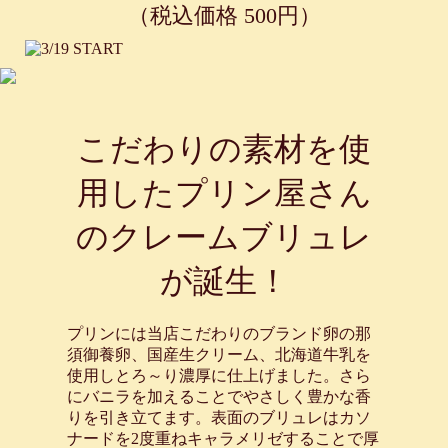
（税込価格 500円）
2024.10.17
10月17日よりプリン屋さんのエッグ
タルト『かぼちゃ』が期間限定で登
場！！
2024.10.01
10月1日より秋のごちそうを詰め込
んだ期間限定商品3品が同時発売！
こだわりの素材を使
2024.09.15
9月15日より秋の味覚を楽しめる
用したプリン屋さん
『シャインマスカットプリン』を発
売！
のクレームブリュレ
2024.08.08
8月15日より夏の新作『アルフォン
が誕生！
ソマンゴープリン』を発売！
2024.07.01
【夏の美味しさ閉じ込めました！】
プリンには当店こだわりのブランド卵の那
夏の王様すいかプリン&果実ももプ
須御養卵、国産生クリーム、北海道牛乳を
リン同時発売！
使用しとろ～り濃厚に仕上げました。さら
にバニラを加えることでやさしく豊かな香
2024.05.01
【フルーツたっぷり！】プリン・
りを引き立てます。表面のブリュレはカソ
ア・ラ・モード発売！
ナードを2度重ねキャラメリゼすることで厚