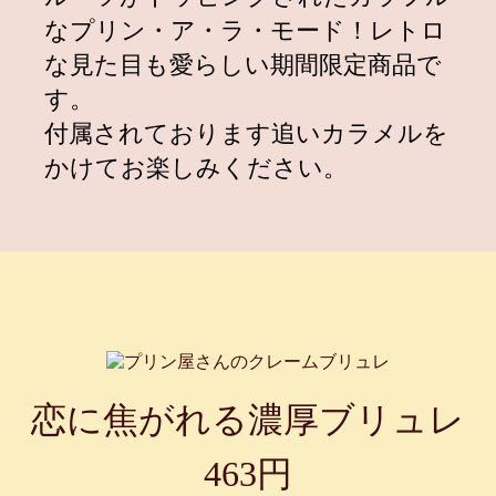
売開始！
なプリン・ア・ラ・モード！レトロ
2025.01.10
プリンに恋して×アンバサダー西村
な見た目も愛らしい期間限定商品で
美玲 限定コラボ商品新発売！
す。
2025.01.10
付属されております追いカラメルを
1月10日よりプリン屋さんのエッグ
タルト『ごろごろりんご』が期間限
かけてお楽しみください。
定で登場！
2024.12.13
西村美玲さんがプリンに恋してアン
バサダーに就任いたしました！
2024.12.01
【期間限定】いちごのレトロプリン
＆いちごピスタチオプリンが登場！
2024.11.25
【毎年大人気！】クリスマスプリン
ケーキの予約を開始いたします。
恋に焦がれる濃厚ブリュレ
2024.11.06
初のポップアップショップ！11月13
日より1週間限定で大丸東京店に出
463円
店いたします。