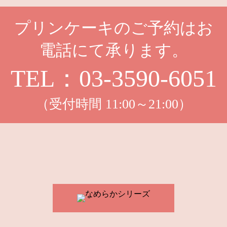
2022.01.15
大人気「いちごプリン」Esola池袋
店にて販売再開
プリンケーキのご予約はお
2021.12.24
クリスマス・プリンケーキは大好評
電話にて承ります。
につき完売しました
TEL：03-3590-6051
2021.12.08
神戸三宮にプリンに恋して2号店が
OPEN！！
2021.11.24
（受付時間 11:00～21:00）
クリスマス限定商品登場！「クリス
マス・プリンケーキ」他2種新発売
2021.11.24
「プリンに恋して」Esola 池袋店 営
業時間延長についてのお知らせ
2021.10.13
ハロウィンにおすすめ！かぼちゃプ
リン2種同時発売
2021.10.12
レトロシリーズの新作「絞りモンブ
ランプリン」10月12日新発売