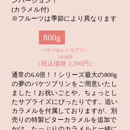
ンバージョン！
2022.06.29
【初夏限定商品】
夏の王様すいかプ
(カラメル付)
リン大好評のため販売期間延長決
※フルーツは季節により異なります
定！
2022.06.29
【初夏限定商品】
さくらんぼのレト
800g
ロプリン大好評のため【さんちか
店】にて販売期間延長決定！
バケツdeレトロプリン
2022.06.01
オンラインショップにて『夏の王様
2,038円
（税込価格 2,200円）
すいかプリン』を詰め合わせたセッ
トが発売！
通常の6.6倍！！シリーズ最大の800g
2022.05.26
【初夏限定商品】
さくらんぼのレト
の夢のバケツプリンをご用意いたし
ロプリン＆夏の王様すいかプリン6
ました！お祝いごとや、ちょっとし
月1日（水）2種同時発売！
たサプライズにぴったりです。追い
2022.04.20
5/7(土)・5/8(日)限定販売 【母の日限
カラメルを付属しておりますが、別
定】レトロプリン特大 ご予約開
始！
売りの特製ビターカラメルを追加で
かけ、たっぷりのカラメルと一緒に
2022.04.13
4月14日よりオンラインショップ限