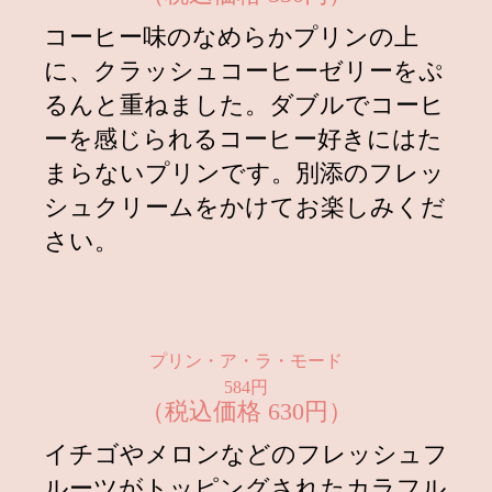
売！
コーヒー味のなめらかプリンの上
2025.04.25
に、クラッシュコーヒーゼリーをぷ
4月25日より『もったいないバナ
ナ』のエッグタルト販売開始！
るんと重ねました。ダブルでコーヒ
ーを感じられるコーヒー好きにはた
2025.04.16
4月16日よりアルフォンソマンゴー
プリン販売開始！
まらないプリンです。別添のフレッ
シュクリームをかけてお楽しみくだ
2025.03.21
フジテレビ「 めざましテレビ」イ
マドキコーナーにて「いちごのクリ
さい。
ームプリン」が紹介されました。
2025.02.21
【ご予約受付中！】3月2日・3日【2
日間限定】ひなまつりプリンケーキ
販売！
プリン・ア・ラ・モード
584円
2025.01.27
【ご予約受付中！】2月1日・2日【2
（税込価格 630円）
日間限定】恵方プリンロール販売！
イチゴやメロンなどのフレッシュフ
2025.01.15
1月15日よりフォンダンショコラプ
リン、いちごのクリームプリンを販
ルーツがトッピングされたカラフル